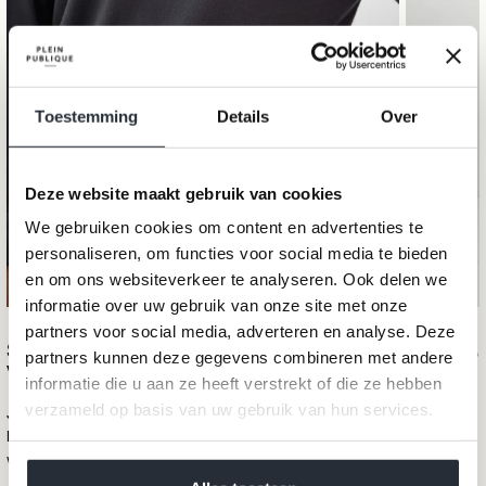
Toestemming
Details
Over
Deze website maakt gebruik van cookies
We gebruiken cookies om content en advertenties te
personaliseren, om functies voor social media te bieden
en om ons websiteverkeer te analyseren. Ook delen we
informatie over uw gebruik van onze site met onze
partners voor social media, adverteren en analyse. Deze
Summer sweater with silk LE
Sale pr
€89,95
partners kunnen deze gegevens combineren met andere
VENDREDI Charcoal
informatie die u aan ze heeft verstrekt of die ze hebben
verzameld op basis van uw gebruik van hun services.
Je dagelijkse dosis
timeless chic
: trui LE VENDREDI straalt
het type ingetogen luxe uit waar we allemaal knapper van
worden. Het prachtige fijnbreisel van
high-end tencel en zijde
We werken samen met
40 derden
die uw gegevens
voelt zalig zacht op de huid en valt mooi soepel.
De V-hals hebben we een tikkeltje 'ronder' gevormd voor een