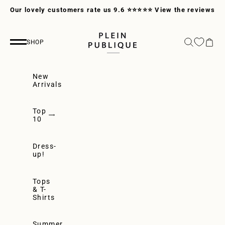
Skip to content
Our lovely customers rate us 9.6 ⭐⭐⭐⭐⭐
View the reviews
PLEIN PUBLIQUE
Search
Cart
SHOP
Navigation menu
New
Arrivals
Top
10
Dress-
up!
Tops
& T-
Shirts
Summer