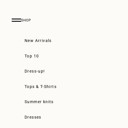
Skip to content
SHOP
Navigation menu
New Arrivals
Top 10
Dress-up!
Tops & T-Shirts
Summer knits
Dresses