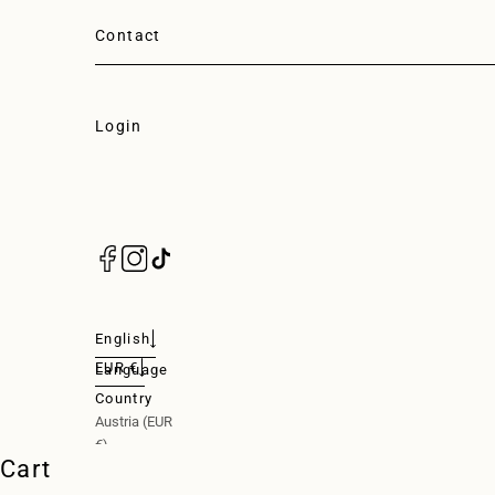
Contact
Login
Login
English
EUR €
Language
Nederlands
Country
Austria (EUR
English
€)
Cart
Deutsch
Belgium