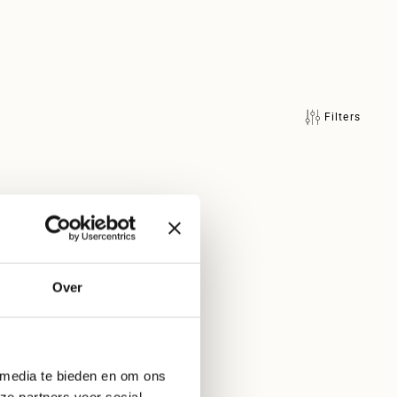
Filters
New color
Over
 media te bieden en om ons
ze partners voor social