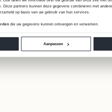
e. Deze partners kunnen deze gegevens combineren met andere i
erzameld op basis van uw gebruik van hun services.
erden
die uw gegevens kunnen ontvangen en verwerken.
Aanpassen
Turtleneck LE FABIAN Beige
Sale price
€89,95
100% merino wool