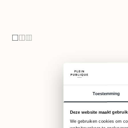
(EUR €)
Bulgaria
(EUR €)
Croatia (EUR
€)
Cyprus (EUR
€)
100% merino wool
Czechia
(CZK Kč)
Denmark
(DKK kr.)
Estonia
Toestemming
(EUR €)
Finland
(EUR €)
Deze website maakt gebruik
France (EUR
We gebruiken cookies om cont
€)
websiteverkeer te analyseren