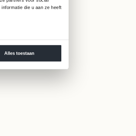
nformatie die u aan ze heeft
Alles toestaan
Turtleneck sweater LES SALLES Anthracite
Sale price
€99,95
100% merino wool