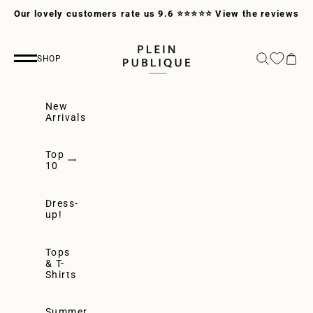
Skip to content
Our lovely customers rate us 9.6 ⭐⭐⭐⭐⭐
View the reviews
PLEIN PUBLIQUE
Search
Cart
SHOP
Navigation menu
New
Arrivals
Top
10
Dress-
up!
Tops
& T-
Shirts
Summer