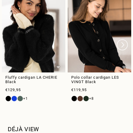
Fluffy cardigan LA CHERIE
Polo collar cardigan LES
Black
VINGT Black
Sale price
Sale price
€129,95
€119,95
+1
+8
DÉJÀ VIEW