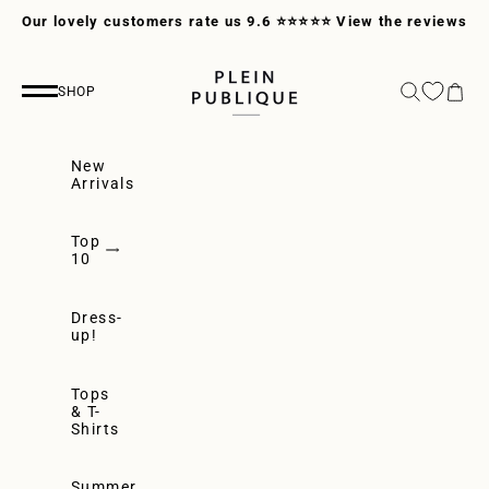
Skip to content
Our lovely customers rate us 9.6 ⭐⭐⭐⭐⭐
View the reviews
PLEIN PUBLIQUE
Search
Cart
SHOP
Navigation menu
New
Arrivals
Top
10
Dress-
up!
Tops
& T-
Shirts
Summer