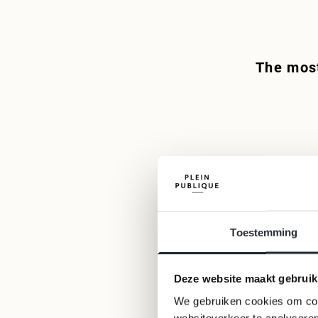
(EUR €)
Bulgaria
(EUR €)
The most
Croatia (EUR
€)
Timeless fashion classics to add to 
Cyprus (EUR
€)
MORE INFORMATION
Czechia
(CZK Kč)
Denmark
(DKK kr.)
Estonia
Toestemming
(EUR €)
Finland
(EUR €)
Deze website maakt gebruik
France (EUR
We gebruiken cookies om cont
€)
websiteverkeer te analyseren